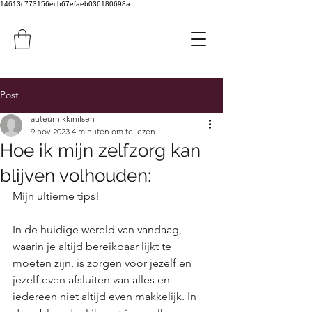
14613c773156ecb67efaeb036180698a
Post
auteurnikkinilsen
9 nov 2023
4 minuten om te lezen
Hoe ik mijn zelfzorg kan
blijven volhouden:
Mijn ultieme tips!
In de huidige wereld van vandaag, 
waarin je altijd bereikbaar lijkt te 
moeten zijn, is zorgen voor jezelf en 
jezelf even afsluiten van alles en 
iedereen niet altijd even makkelijk. In 