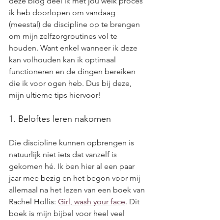
deze blog deel ik met jou welk proces 
ik heb doorlopen om vandaag 
(meestal) de discipline op te brengen 
om mijn zelfzorgroutines vol te 
houden. Want enkel wanneer ik deze 
kan volhouden kan ik optimaal 
functioneren en de dingen bereiken 
die ik voor ogen heb. Dus bij deze, 
mijn ultieme tips hiervoor!
1. Beloftes leren nakomen
Die discipline kunnen opbrengen is 
natuurlijk niet iets dat vanzelf is 
gekomen hé. Ik ben hier al een paar 
jaar mee bezig en het begon voor mij 
allemaal na het lezen van een boek van 
Rachel Hollis: 
Girl, wash your face
. Dit 
boek is mijn bijbel voor heel veel 