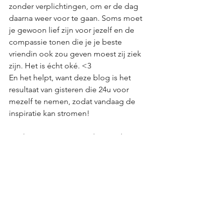
zonder verplichtingen, om er de dag 
daarna weer voor te gaan. Soms moet 
je gewoon lief zijn voor jezelf en de 
compassie tonen die je je beste 
vriendin ook zou geven moest zij ziek 
zijn. Het is écht oké. <3 
En het helpt, want deze blog is het 
resultaat van gisteren die 24u voor 
mezelf te nemen, zodat vandaag de 
inspiratie kan stromen! 
En daarmee zijn we aan het einde van 
deze blog gekomen, waarbij je nu mijn 
3 beste tips hebt om je zelfzorg vol te 
houden. Ik hoop van harte dat het je 
lukt aan de hand van deze tips! Moest 
dat niet lukken of je merkt dat je daar 
toch graag iets meer hulp bij kan 
gebruiken, dan kan je ook instappen in 