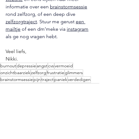
informatie over een 
brainstormsessie
rond zelfzorg, of een deep dive 
zelfzorgtraject
. Stuur me gerust 
een 
mailtje
 of een dm’meke via 
instagram
als ge nog vragen hebt.
Veel liefs,
Nikki.
burnout
depressie
angst
cvs
vermoeid
onzichtbaarziek
zelfzorg
frustratie
glimmers
brainstormsessie
pijn
traject
paniek
verdedigen
Alles weergeven
Recente blogposts