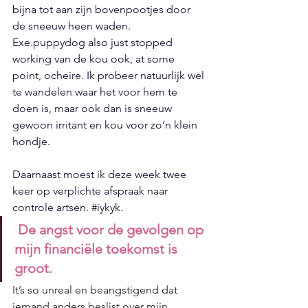
bijna tot aan zijn bovenpootjes door 
de sneeuw heen waden. 
Exe.puppydog also just stopped 
working van de kou ook, at some 
point, ocheire. Ik probeer natuurlijk wel 
te wandelen waar het voor hem te 
doen is, maar ook dan is sneeuw 
gewoon irritant en kou voor zo’n klein 
hondje.
Daarnaast moest ik deze week twee 
keer op verplichte afspraak naar 
controle artsen. 
#iykyk
.
De angst voor de gevolgen op 
mijn financiële toekomst is 
groot.
It’s so unreal en beangstigend dat 
iemand anders beslist over mijn 