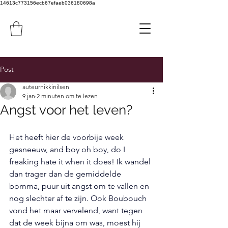
14613c773156ecb67efaeb036180698a
Post
auteurnikkinilsen
9 jan
2 minuten om te lezen
Angst voor het leven?
Het heeft hier de voorbije week 
gesneeuw, and boy oh boy, do I 
freaking hate it when it does! Ik wandel 
dan trager dan de gemiddelde 
bomma, puur uit angst om te vallen en 
nog slechter af te zijn. Ook Boubouch 
vond het maar vervelend, want tegen 
dat de week bijna om was, moest hij 