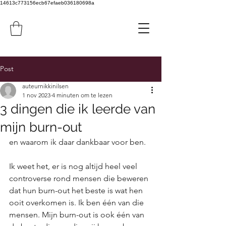
14613c773156ecb67efaeb036180698a
Post
auteurnikkinilsen
1 nov 2023
4 minuten om te lezen
3 dingen die ik leerde van
mijn burn-out
en waarom ik daar dankbaar voor ben.
Ik weet het, er is nog altijd heel veel 
controverse rond mensen die beweren 
dat hun burn-out het beste is wat hen 
ooit overkomen is. Ik ben één van die 
mensen. Mijn burn-out is ook één van 