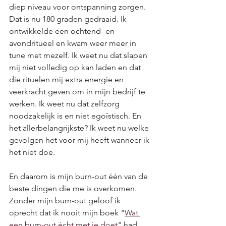
diep niveau voor ontspanning zorgen. 
Dat is nu 180 graden gedraaid. Ik 
ontwikkelde een ochtend- en 
avondritueel en kwam weer meer in 
tune met mezelf. Ik weet nu dat slapen 
mij niet volledig op kan laden en dat 
die rituelen mij extra energie en 
veerkracht geven om in mijn bedrijf te 
werken. Ik weet nu dat zelfzorg 
noodzakelijk is en niet egoïstisch. En 
het allerbelangrijkste? Ik weet nu welke 
gevolgen het voor mij heeft wanneer ik 
het niet doe. 
En daarom is mijn burn-out één van de 
beste dingen die me is overkomen. 
Zonder mijn burn-out geloof ik 
oprecht dat ik nooit mijn boek "
Wat 
een burn-out écht met je doet
" had 