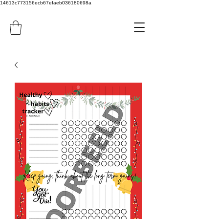
14613c773156ecb67efaeb036180698a