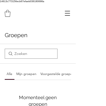
14613c773156ecb67efaeb036180698a
Groepen
Alle
Mijn groepen
Voorgestelde groepen
Momenteel geen
groepen