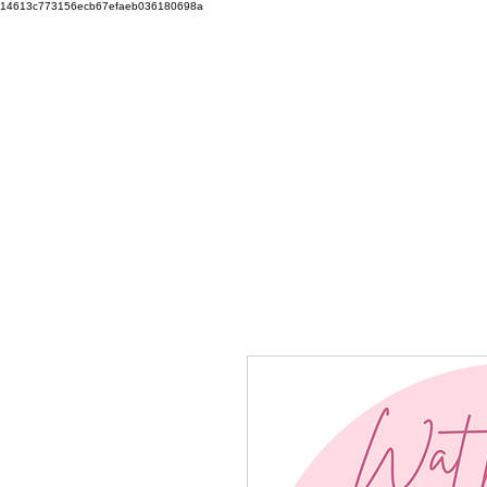
14613c773156ecb67efaeb036180698a