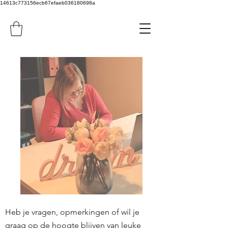
14613c773156ecb67efaeb036180698a
Heb je vragen, opmerkingen of wil je
graag op de hoogte blijven van leuke