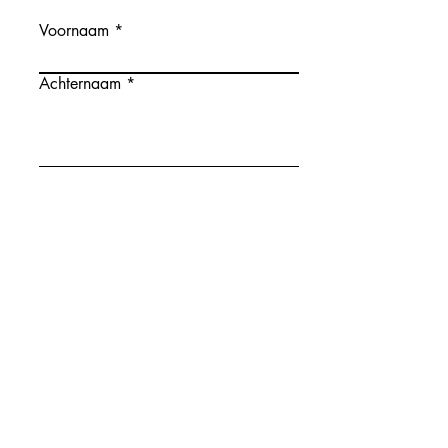
Voornaam
Achternaam
Email
Schrijf hier je bericht
Ik schrijf me in voor de
nieuwsbrief
Verzenden