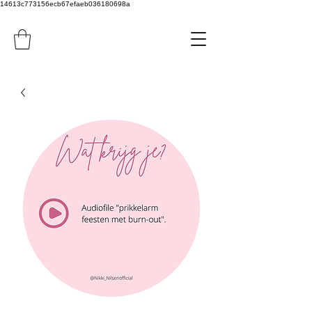
14613c773156ecb67efaeb036180698a