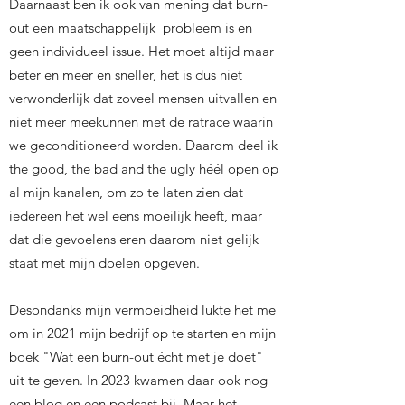
Daarnaast ben ik ook van mening dat burn-
out een maatschappelijk probleem is en
geen individueel issue. Het moet altijd maar
beter en meer en sneller, het is dus niet
verwonderlijk dat zoveel mensen uitvallen en
niet meer meekunnen met de ratrace waarin
we geconditioneerd worden. Daarom deel ik
the good, the bad and the ugly héél open op
al mijn kanalen, om zo te laten zien dat
iedereen het wel eens moeilijk heeft, maar
dat die gevoelens eren daarom niet gelijk
staat met mijn doelen opgeven.
Desondanks mijn vermoeidheid lukte het me
om in 2021 mijn bedrijf op te starten en mijn
boek "
Wat een burn-out écht met je doet
"
uit te geven. In 2023 kwamen daar ook nog
een
blog
en een
podcast
bij. Maar het