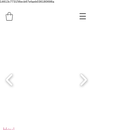
14613c773156ecb67efaeb036180698a
Hey!