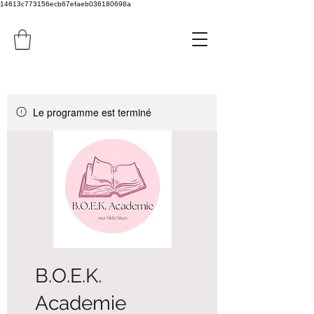
14613c773156ecb67efaeb036180698a
Le programme est terminé
B.O.E.K.
Academie