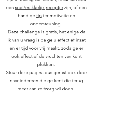
een
snel/makkelijk
receptje
zijn, of een
handige
tip
ter motivatie en
ondersteuning.
Deze challenge is
gratis
, het enige da
ik van u vraag is da ge u effectief inzet
en er tijd voor vrij maakt, zoda ge er
ook effectief de vruchten van kunt
plukken.
Stuur deze pagina dus gerust ook door
naar iedereen die ge kent die terug
meer aan zelfzorg wil doen.
Zijt ge er klaar voor? Ziet ge het zitten?
Ik ook!
Ge kunt u
hier
inschrijven en ge zijt
vertrokken!