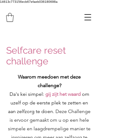
14613c773156ecb67efaeb036180698a
Selfcare reset
challenge
Waarom meedoen met deze
challenge?
Da's kei simpel:
gij zijt het waard
om
uzelf op de eerste plek te zetten en
aan zelfzorg te doen.
Deze Challenge
is ervoor gemaakt om u op een hele
simpele en laagdrempelige manier te
inspireren om meer aan zelfzorg te