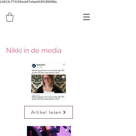
14613c773156ecb67efaeb036180698a
Nikki in de media
Artikel lezen