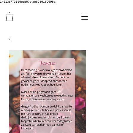
14613c773156ecb67efaeb036180698a