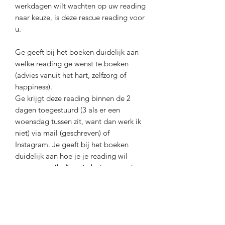
werkdagen wilt wachten op uw reading
naar keuze, is deze rescue reading voor
u.
Ge geeft bij het boeken duidelijk aan
welke reading ge wenst te boeken
(advies vanuit het hart, zelfzorg of
happiness).
Ge krijgt deze reading binnen de 2
dagen toegestuurd (3 als er een
woensdag tussen zit, want dan werk ik
niet) via mail (geschreven) of
Instagram. Je geeft bij het boeken
duidelijk aan hoe je je reading wil
ontvangen.
(Indien via Instagram, stuur
me dan ook al ff een berichtje op
@nikki_nilsenoffical
).
Disclaimer: de voorbeelden van op de